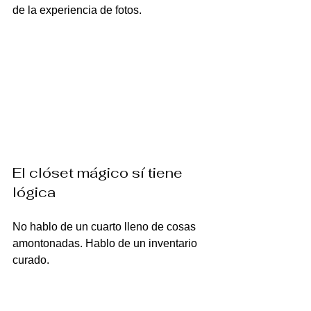
de la experiencia de fotos.
El clóset mágico sí tiene 
lógica
No hablo de un cuarto lleno de cosas 
amontonadas. Hablo de un inventario 
curado.
Un estudio con 
25 a 35 prendas
 entre 
vestidos de XV, corsets y accesorios 