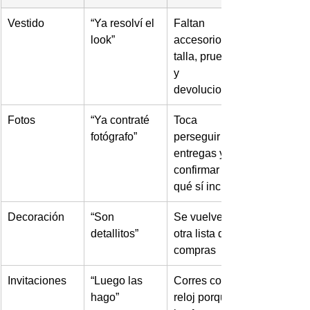
Vestido
“Ya resolví el 
Faltan 
look”
accesorios, 
talla, pruebas 
y 
devoluciones
Fotos
“Ya contraté 
Toca 
fotógrafo”
perseguir 
entregas y 
confirmar 
qué sí incluye
Decoración
“Son 
Se vuelve 
detallitos”
otra lista de 
compras
Invitaciones
“Luego las 
Corres contra 
hago”
reloj porque 