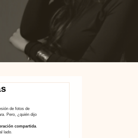
as
sión de fotos de 
ra. Pero, ¿quién dijo 
ebración compartida
. 
l lado.