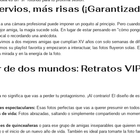
ervios, más risas (¡Garantizad
 a una cámara profesional puede imponer un poquito al principio. Pero cuand
ejor amiga, la magia sucede sola. En lugar de estar pensando en "cómo pong
local o recordando una anécdota.
vimos a dos mejores amigas que cumplían XV años con solo semanas de dif
mos su playlist favorita y empezaron a interactuar, las fotos fluyeron solas. 
a mirada y en la energía de la foto.
r de dos mundos: Retratos VIP
no significa que vas a perder tu protagonismo. ¡Al contrario! El diseño de e
les espectaculares:
 Esas fotos perfectas que vas a querer presumir en todos
 de vida:
 Fotos abrazadas, saltando o simplemente compartiendo un momen
les de quinceañeras
 o para ese grupo de amigas inseparables que quieren ma
o el inicio de un nuevo año de vida. También es ideal para tomarte la foto fami