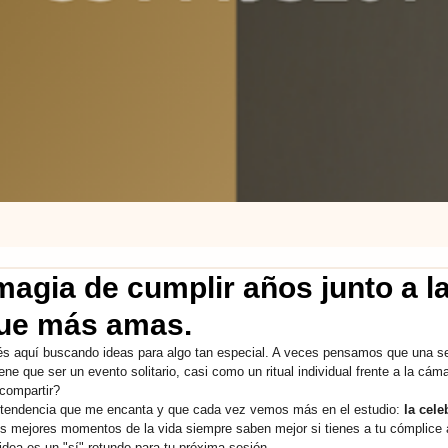
magia de cumplir años junto a l
ue más amas.
s aquí buscando ideas para algo tan especial. A veces pensamos que una se
e que ser un evento solitario, casi como un ritual individual frente a la cáma
 compartir?
a tendencia que me encanta y que cada vez vemos más en el estudio: 
la cel
 mejores momentos de la vida siempre saben mejor si tienes a tu cómplice a
idea es un "sí" rotundo para tu próxima sesión.