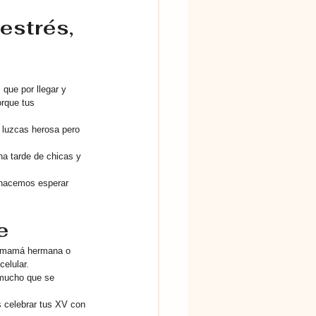
estrés, 
que por llegar y 
orque tus 
 luzcas herosa pero 
a tarde de chicas y 
 hacemos esperar 
e
tu mamá hermana o 
elular.
 mucho que se 
 celebrar tus XV con 