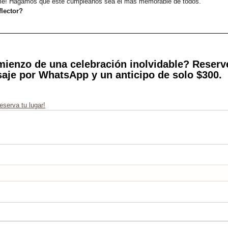
eme! Hagamos que este cumpleaños sea el más memorable de todos.
flector?
omienzo de una celebración inolvidable? Reserv
aje por WhatsApp y un anticipo de solo $300.
serva tu lugar!