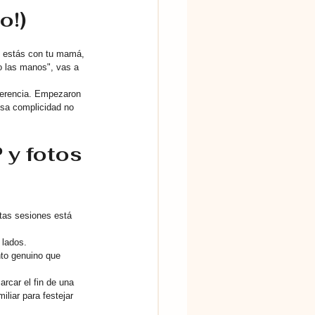
o!)
o estás con tu mamá, 
o las manos", vas a 
erencia. Empezaron 
Esa complicidad no 
 y fotos 
stas sesiones está 
 lados.
to genuino que 
rcar el fin de una 
liar para festejar 