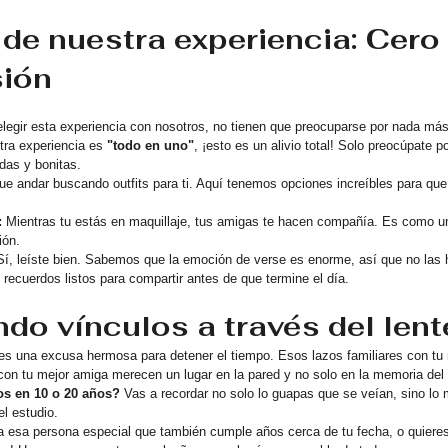
" de nuestra experiencia: Cero 
sión
elegir esta experiencia con nosotros, no tienen que preocuparse por nada más 
tra experiencia es 
"todo en uno"
, ¡esto es un alivio total! Solo preocúpate p
das y bonitas.
ue andar buscando outfits para ti. Aquí tenemos opciones increíbles para que
:
 Mientras tu estás en maquillaje, tus amigas te hacen compañía. Es como un
ión.
Sí, leíste bien. Sabemos que la emoción de verse es enorme, así que no las
recuerdos listos para compartir antes de que termine el día.
ndo vínculos a través del lent
fía es una excusa hermosa para detener el tiempo. Esos lazos familiares con 
on tu mejor amiga merecen un lugar en la pared y no solo en la memoria del c
os en 10 o 20 años?
 Vas a recordar no solo lo guapas que se veían, sino lo
el estudio.
 a esa persona especial que también cumple años cerca de tu fecha, o quieres